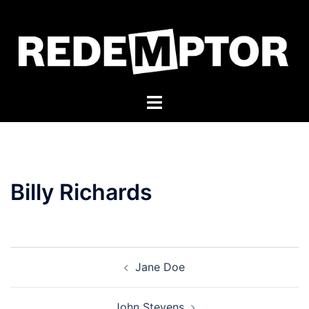
Skip
to
content
Toggle
menu
Billy Richards
Post
Jane Doe
navigation
John Stevens