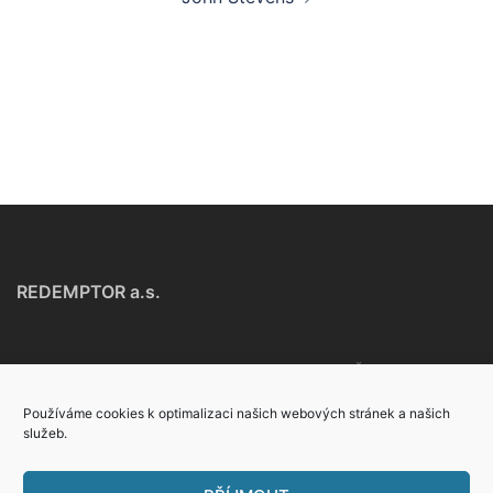
REDEMPTOR a.s.
Na Poříčí 1046/24, 110 00 - Praha 1, Česká
republika
Používáme cookies k optimalizaci našich webových stránek a našich
služeb.
+420 221 875 106
info@redemptor.cz