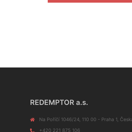
REDEMPTOR a.s.
Na Poříčí 1046/24, 110 00 - Praha 1, Česk
+420 221 875 106