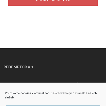
REDEMPTOR a.s.
Na Poříčí 1046/24, 110 00 - Praha 1, Česká
republika
Používáme cookies k optimalizaci našich webových stránek a našich
služeb.
+420 221 875 106