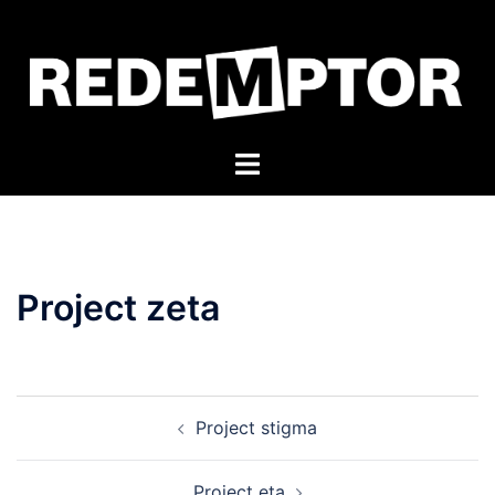
Skip
to
content
Toggle
menu
Project zeta
Post
Project stigma
navigation
Project eta